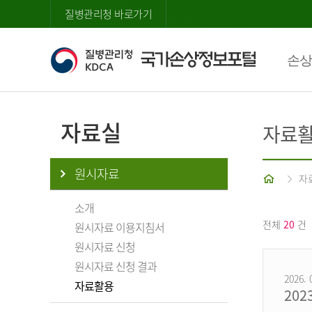
질병관리청 바로가기
손상
자료실
자료
원시자료
홈
자
소개
전체
20
건
원시자료 이용지침서
원시자료 신청
원시자료 신청 결과
2026. 
자료활용
20