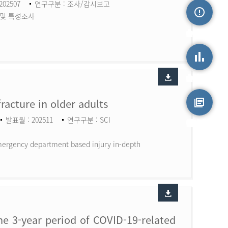
202507
연구구분 : 조사/감시보고
 및 특성조사
손상정보
손상통계
fracture in older adults
발표월 : 202511
연구구분 : SCI
원시자료
 Emergency department based injury in-depth
the 3-year period of COVID-19-related