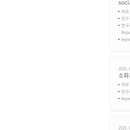
soci
저자 :
연구구
연구주제
Repu
keyw
2025. 
소화
저자 
연구
keyw
2025. 