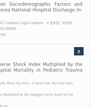
een Sociodemographic Factors and
Korea National Hospital Discharge In-
591 CrossMark LogoCrossMark
발표월 : 202506
023-000003
ends
erse Shock Index Multiplied by the
ital Mortality in Pediatric Trauma
 Park, Moon Kyu Kim, Ji Hwan Lee, Seo Hee Yoon
x Multiplied by the Glasgow Coma Scale for the
dicine