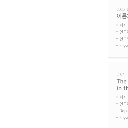
2025. 
이륜
저자 
연구
연구번호
keyw
2024. 
The 
in 
저자 
연구주제
Dep
keyw