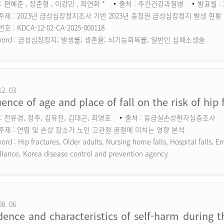
: 편혜준 , 장준형 , 이강민 , 최연화 *
출처 : 주간건강과질병
발표월 : 
주제 : 2023년 급성심장정지조사 기반 2023년 충청권 급성심장정지 발생 현황
 : KDCA-12-02-CA-2025-000118
ord :
급성심장정지; 발생률; 생존율; 뇌기능회복률; 일반인 심폐소생술
12. 03
uence of age and place of fall on the risk of hip 
: 전유경, 정주, 김유진, 김대곤, 최영호
출처 : 응급실손상환자심층조사
주제 : 연령 및 손상 장소가 노인 고관절 골절에 미치는 영향 분석
ord :
Hip fractures, Older adults, Nursing home falls, Hospital falls,
llance, Korea disease control and prevention agency
08. 06
dence and characteristics of self-harm during 