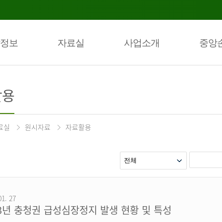
정보
자료실
사업소개
중앙
활용
료실
원시자료
자료활용
01. 27
23년 충청권 급성심장정지 발생 현황 및 특성