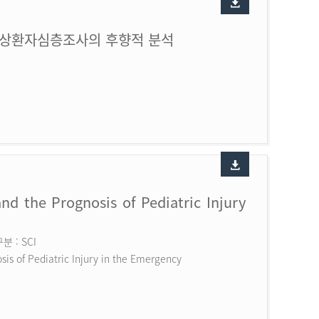
손상환자심층조사의 후향적 분석
nd the Prognosis of Pediatric Injury
 : SCI
is of Pediatric Injury in the Emergency