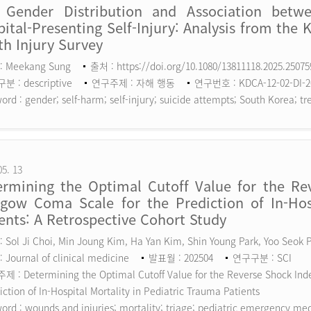
 Gender Distribution and Association betw
ital-Presenting Self-Injury: Analysis from the 
h Injury Survey
: Meekang Sung
출처 : https://doi.org/10.1080/13811118.2025.2507
 : descriptive
연구주제 : 자해 행동
연구번호 : KDCA-12-02-DI-2
ord :
gender; self-harm; self-injury; suicide attempts; South Korea; tr
05. 13
ermining the Optimal Cutoff Value for the Rev
sgow Coma Scale for the Prediction of In-Hosp
ents: A Retrospective Cohort Study
 Sol Ji Choi, Min Joung Kim, Ha Yan Kim, Shin Young Park, Yoo Seok
 Journal of clinical medicine
발표월 : 202504
연구구분 : SCI
 : Determining the Optimal Cutoff Value for the Reverse Shock Inde
iction of In-Hospital Mortality in Pediatric Trauma Patients
ord :
wounds and injuries; mortality; triage; pediatric emergency me