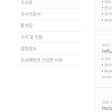
조사표
저자 
연구
조사지침서
연구번호
keyw
통계집
수칙 및 지침
2025. 
알림정보
Infl
저자 
손상예방과 건강한 사회
연구
keyw
survei
2025. 
Inci