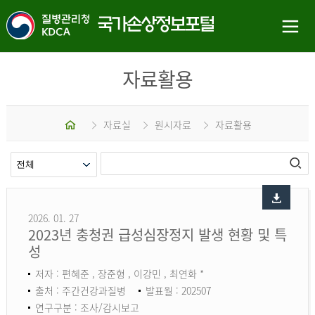
자료활용
홈
자료실
원시자료
자료활용
2026. 01. 27
2023년 충청권 급성심장정지 발생 현황 및 특
성
저자 : 편혜준 , 장준형 , 이강민 , 최연화 *
출처 : 주간건강과질병
발표월 : 202507
연구구분 : 조사/감시보고