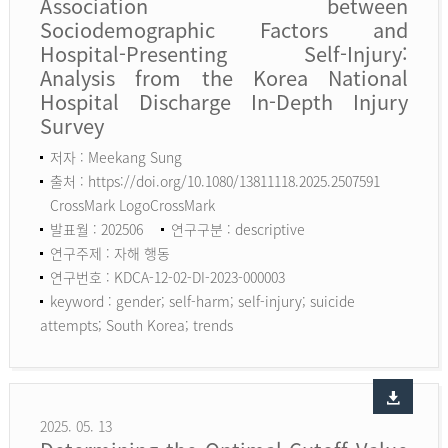
Association between
Sociodemographic Factors and
Hospital-Presenting Self-Injury:
Analysis from the Korea National
Hospital Discharge In-Depth Injury
Survey
저자 : Meekang Sung
출처 : https://doi.org/10.1080/13811118.2025.2507591
CrossMark LogoCrossMark
발표월 : 202506
연구구분 : descriptive
연구주제 : 자해 행동
연구번호 : KDCA-12-02-DI-2023-000003
keyword :
gender; self-harm; self-injury; suicide
attempts; South Korea; trends
2025. 05. 13