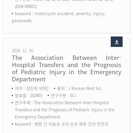
2024-000021
keyword :
motorcycle accident, severity, injury,
paramedic
2024. 11. 05
The Association Between Inter-
Hospital Transfers and the Prognosis
of Pediatric Injury in the Emergency
Department
저자 : 정진희 외9인
출처 : J Korean Med Sci.
발표월 : 202401
연구구분 : SCI
연구주제 : The Association Between Inter-Hospital
Transfers and the Prognosis of Pediatric Injury in the
Emergency Department
keyword :
병원 간 이송과 소아 손상 예후 간의 연관성