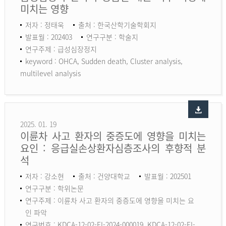
미치는 영향
저자 : 정태욱
출처 : 한국산학기술학회지
발표월 : 202403
연구구분 : 학술지
연구주제 : 급성심장정지
keyword :
OHCA, Sudden death, Cluster analysis,
multilevel analysis
2025. 01. 19
이륜차 사고 환자의 중증도에 영향을 미치는
요인 : 응급실손상환자심층조사의 후향적 분
석
저자 : 강소현
출처 : 건양대학교
발표월 : 202501
연구구분 : 학위논문
연구주제 : 이륜차 사고 환자의 중증도에 영향을 미치는 요
인 파악
연구번호 : KDCA-12-02-EI-2024-000019, KDCA-12-02-EI-