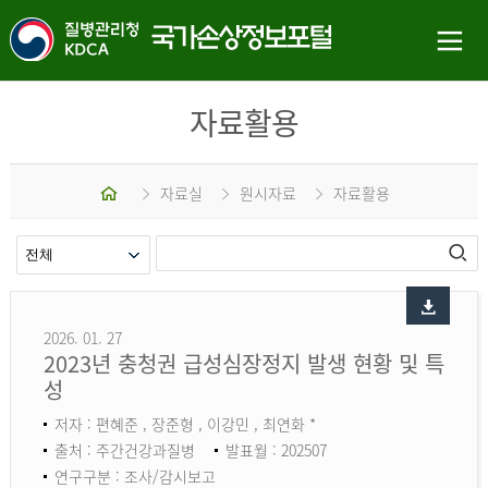
자료활용
홈
자료실
원시자료
자료활용
2026. 01. 27
2023년 충청권 급성심장정지 발생 현황 및 특
성
저자 : 편혜준 , 장준형 , 이강민 , 최연화 *
출처 : 주간건강과질병
발표월 : 202507
연구구분 : 조사/감시보고