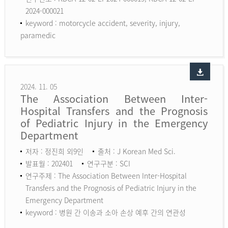
2024-000021
keyword :
motorcycle accident, severity, injury,
paramedic
2024. 11. 05
The Association Between Inter-
Hospital Transfers and the Prognosis
of Pediatric Injury in the Emergency
Department
저자 : 정진희 외9인
출처 : J Korean Med Sci.
발표월 : 202401
연구구분 : SCI
연구주제 : The Association Between Inter-Hospital
Transfers and the Prognosis of Pediatric Injury in the
Emergency Department
keyword :
병원 간 이송과 소아 손상 예후 간의 연관성