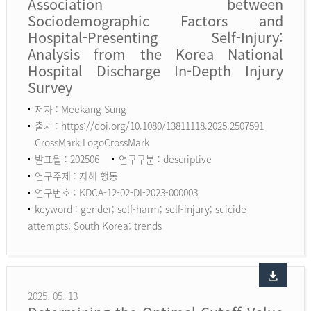
Association between
Sociodemographic Factors and
Hospital-Presenting Self-Injury:
Analysis from the Korea National
Hospital Discharge In-Depth Injury
Survey
저자 : Meekang Sung
출처 : https://doi.org/10.1080/13811118.2025.2507591
CrossMark LogoCrossMark
발표월 : 202506
연구구분 : descriptive
연구주제 : 자해 행동
연구번호 : KDCA-12-02-DI-2023-000003
keyword :
gender; self-harm; self-injury; suicide
attempts; South Korea; trends
2025. 05. 13