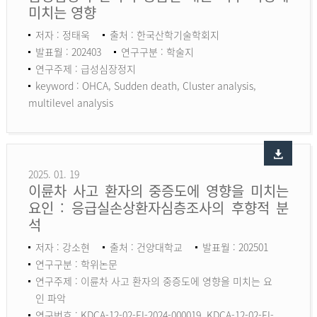
미치는 영향
저자 : 정태욱
출처 : 한국산학기술학회지
발표월 : 202403
연구구분 : 학술지
연구주제 : 급성심장정지
keyword :
OHCA, Sudden death, Cluster analysis,
multilevel analysis
2025. 01. 19
이륜차 사고 환자의 중증도에 영향을 미치는
요인 : 응급실손상환자심층조사의 후향적 분
석
저자 : 강소현
출처 : 건양대학교
발표월 : 202501
연구구분 : 학위논문
연구주제 : 이륜차 사고 환자의 중증도에 영향을 미치는 요
인 파악
연구번호 : KDCA-12-02-EI-2024-000019, KDCA-12-02-EI-