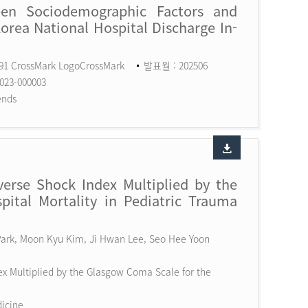
een Sociodemographic Factors and
Korea National Hospital Discharge In-
591 CrossMark LogoCrossMark
발표월 : 202506
023-000003
ends
erse Shock Index Multiplied by the
ital Mortality in Pediatric Trauma
 Park, Moon Kyu Kim, Ji Hwan Lee, Seo Hee Yoon
x Multiplied by the Glasgow Coma Scale for the
dicine