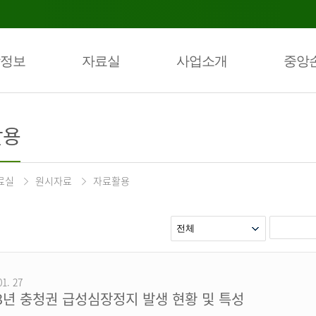
정보
자료실
사업소개
중앙
활용
료실
원시자료
자료활용
01. 27
23년 충청권 급성심장정지 발생 현황 및 특성