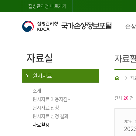
질병관리청 바로가기
손상
자료실
자료
원시자료
홈
자
소개
전체
20
건
원시자료 이용지침서
원시자료 신청
원시자료 신청 결과
2026. 
자료활용
20