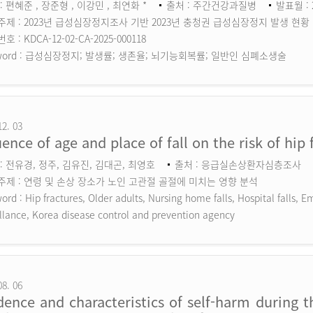
: 편혜준 , 장준형 , 이강민 , 최연화 *
출처 : 주간건강과질병
발표월 : 
주제 : 2023년 급성심장정지조사 기반 2023년 충청권 급성심장정지 발생 현황
 : KDCA-12-02-CA-2025-000118
ord :
급성심장정지; 발생률; 생존율; 뇌기능회복률; 일반인 심폐소생술
12. 03
uence of age and place of fall on the risk of hip 
: 전유경, 정주, 김유진, 김대곤, 최영호
출처 : 응급실손상환자심층조사
주제 : 연령 및 손상 장소가 노인 고관절 골절에 미치는 영향 분석
ord :
Hip fractures, Older adults, Nursing home falls, Hospital falls,
llance, Korea disease control and prevention agency
08. 06
dence and characteristics of self-harm during 