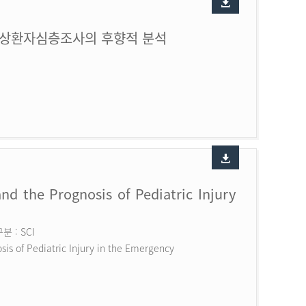
손상환자심층조사의 후향적 분석
nd the Prognosis of Pediatric Injury
 : SCI
is of Pediatric Injury in the Emergency