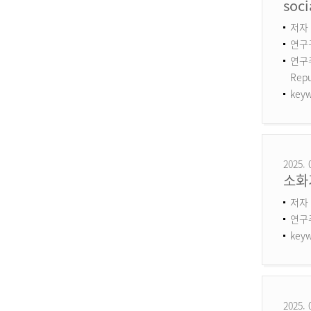
soci
저자 :
연구구
연구주제
Repu
keyw
2025. 
소화
저자 
연구
keyw
2025. 