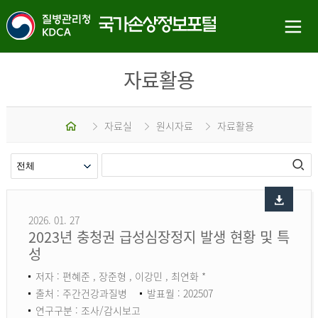
자료활용
홈
자료실
원시자료
자료활용
2026. 01. 27
2023년 충청권 급성심장정지 발생 현황 및 특
성
저자 : 편혜준 , 장준형 , 이강민 , 최연화 *
출처 : 주간건강과질병
발표월 : 202507
연구구분 : 조사/감시보고