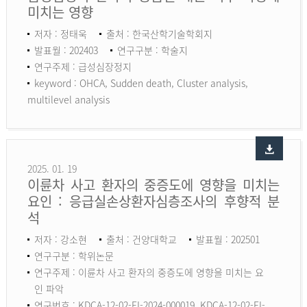
미치는 영향
저자 : 정태욱
출처 : 한국산학기술학회지
발표월 : 202403
연구구분 : 학술지
연구주제 : 급성심장정지
keyword :
OHCA, Sudden death, Cluster analysis,
multilevel analysis
2025. 01. 19
이륜차 사고 환자의 중증도에 영향을 미치는
요인 : 응급실손상환자심층조사의 후향적 분
석
저자 : 강소현
출처 : 건양대학교
발표월 : 202501
연구구분 : 학위논문
연구주제 : 이륜차 사고 환자의 중증도에 영향을 미치는 요
인 파악
연구번호 : KDCA-12-02-EI-2024-000019, KDCA-12-02-EI-