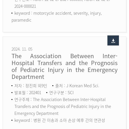
2024-000021
keyword :
motorcycle accident, severity, injury,
paramedic
2024. 11. 05
The Association Between Inter-
Hospital Transfers and the Prognosis
of Pediatric Injury in the Emergency
Department
저자 : 정진희 외9인
출처 : J Korean Med Sci.
발표월 : 202401
연구구분 : SCI
연구주제 : The Association Between Inter-Hospital
Transfers and the Prognosis of Pediatric Injury in the
Emergency Department
keyword :
병원 간 이송과 소아 손상 예후 간의 연관성