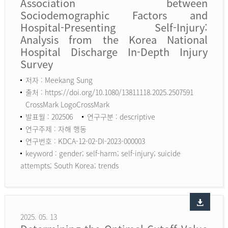
Association between
Sociodemographic Factors and
Hospital-Presenting Self-Injury:
Analysis from the Korea National
Hospital Discharge In-Depth Injury
Survey
저자 : Meekang Sung
출처 : https://doi.org/10.1080/13811118.2025.2507591
CrossMark LogoCrossMark
발표월 : 202506
연구구분 : descriptive
연구주제 : 자해 행동
연구번호 : KDCA-12-02-DI-2023-000003
keyword :
gender; self-harm; self-injury; suicide
attempts; South Korea; trends
2025. 05. 13