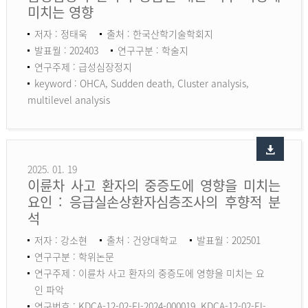
미치는 영향
저자 : 정태욱
출처 : 한국산학기술학회지
발표월 : 202403
연구구분 : 학술지
연구주제 : 급성심장정지
keyword :
OHCA, Sudden death, Cluster analysis,
multilevel analysis
2025. 01. 19
이륜차 사고 환자의 중증도에 영향을 미치는
요인 : 응급실손상환자심층조사의 후향적 분
석
저자 : 강소현
출처 : 건양대학교
발표월 : 202501
연구구분 : 학위논문
연구주제 : 이륜차 사고 환자의 중증도에 영향을 미치는 요
인 파악
연구번호 : KDCA-12-02-EI-2024-000019, KDCA-12-02-EI-