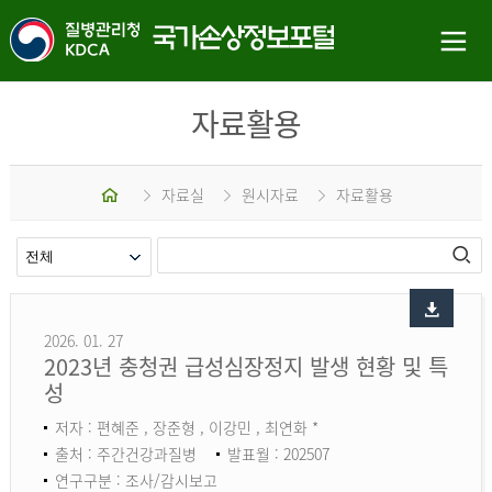
자료활용
홈
자료실
원시자료
자료활용
2026. 01. 27
2023년 충청권 급성심장정지 발생 현황 및 특
성
저자 : 편혜준 , 장준형 , 이강민 , 최연화 *
출처 : 주간건강과질병
발표월 : 202507
연구구분 : 조사/감시보고