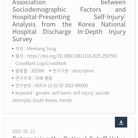
Association between
Sociodemographic Factors and
Hospital-Presenting Self-Injury:
Analysis from the Korea National
Hospital Discharge In-Depth Injury
Survey
저자 : Meekang Sung
출처 : https://doi.org/10.1080/13811118.2025.2507591
CrossMark LogoCrossMark
발표월 : 202506
연구구분 : descriptive
연구주제 : 자해 행동
연구번호 : KDCA-12-02-DI-2023-000003
keyword :
gender; self-harm; self-injury; suicide
attempts; South Korea; trends
2025. 05. 13