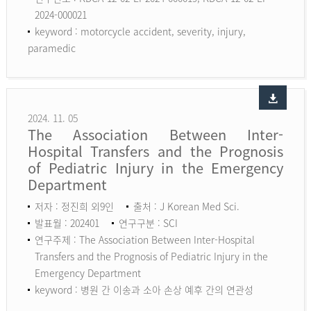
2024-000021
keyword :
motorcycle accident, severity, injury,
paramedic
2024. 11. 05
The Association Between Inter-
Hospital Transfers and the Prognosis
of Pediatric Injury in the Emergency
Department
저자 : 정진희 외9인
출처 : J Korean Med Sci.
발표월 : 202401
연구구분 : SCI
연구주제 : The Association Between Inter-Hospital
Transfers and the Prognosis of Pediatric Injury in the
Emergency Department
keyword :
병원 간 이송과 소아 손상 예후 간의 연관성