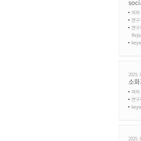
soci
저자 :
연구구
연구주제
Repu
keyw
2025. 
소화
저자 
연구
keyw
2025. 