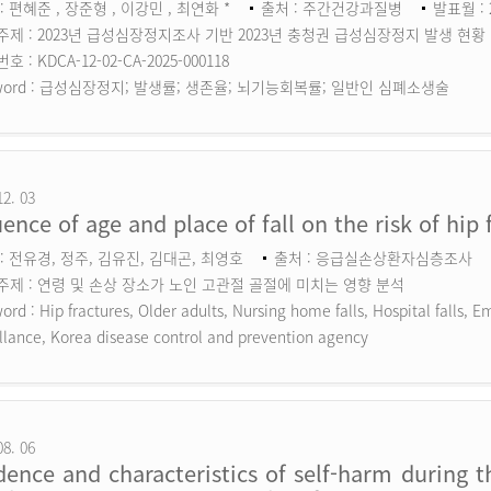
: 편혜준 , 장준형 , 이강민 , 최연화 *
출처 : 주간건강과질병
발표월 : 
주제 : 2023년 급성심장정지조사 기반 2023년 충청권 급성심장정지 발생 현황
 : KDCA-12-02-CA-2025-000118
ord :
급성심장정지; 발생률; 생존율; 뇌기능회복률; 일반인 심폐소생술
12. 03
uence of age and place of fall on the risk of hip 
: 전유경, 정주, 김유진, 김대곤, 최영호
출처 : 응급실손상환자심층조사
주제 : 연령 및 손상 장소가 노인 고관절 골절에 미치는 영향 분석
ord :
Hip fractures, Older adults, Nursing home falls, Hospital falls,
llance, Korea disease control and prevention agency
08. 06
dence and characteristics of self-harm during 