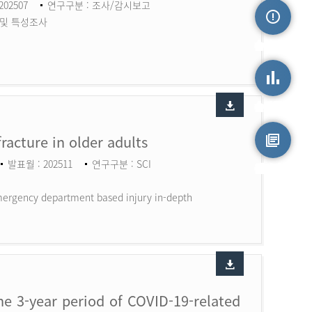
202507
연구구분 : 조사/감시보고
 및 특성조사
손상정보
손상통계
fracture in older adults
발표월 : 202511
연구구분 : SCI
원시자료
 Emergency department based injury in-depth
the 3-year period of COVID-19-related