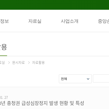
정보
자료실
사업소개
중앙
활용
료실
원시자료
자료활용
01. 27
23년 충청권 급성심장정지 발생 현황 및 특성