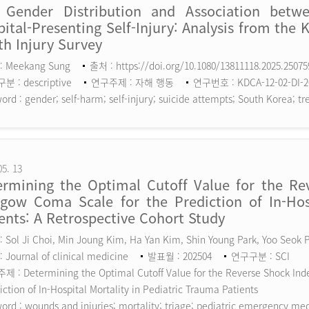
 Gender Distribution and Association betw
ital-Presenting Self-Injury: Analysis from the 
h Injury Survey
: Meekang Sung
출처 : https://doi.org/10.1080/13811118.2025.2507
 : descriptive
연구주제 : 자해 행동
연구번호 : KDCA-12-02-DI-2
ord :
gender; self-harm; self-injury; suicide attempts; South Korea; tr
05. 13
ermining the Optimal Cutoff Value for the Rev
sgow Coma Scale for the Prediction of In-Hosp
ents: A Retrospective Cohort Study
 Sol Ji Choi, Min Joung Kim, Ha Yan Kim, Shin Young Park, Yoo Seok
 Journal of clinical medicine
발표월 : 202504
연구구분 : SCI
 : Determining the Optimal Cutoff Value for the Reverse Shock Inde
iction of In-Hospital Mortality in Pediatric Trauma Patients
ord :
wounds and injuries; mortality; triage; pediatric emergency me