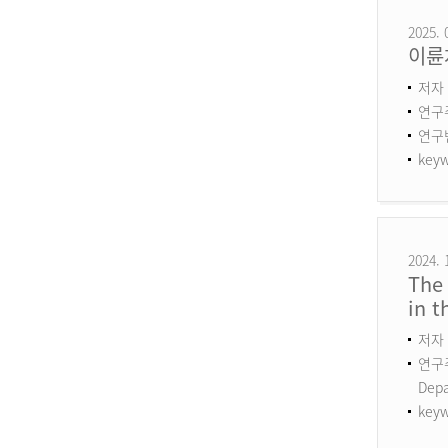
2025. 
이륜
저자 
연구
연구번호
keyw
2024. 
The 
in 
저자 
연구주제
Dep
keyw