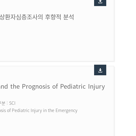
손상환자심층조사의 후향적 분석
nd the Prognosis of Pediatric Injury
 : SCI
is of Pediatric Injury in the Emergency