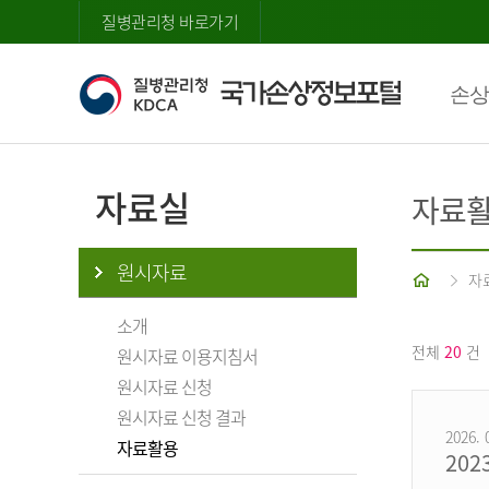
질병관리청 바로가기
손상
자료실
자료
원시자료
홈
자
소개
전체
20
건
원시자료 이용지침서
원시자료 신청
원시자료 신청 결과
2026. 
자료활용
20