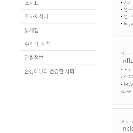
조사표
저자 
연구
조사지침서
연구번호
keyw
통계집
수칙 및 지침
2025. 
알림정보
Infl
저자 
손상예방과 건강한 사회
연구
keyw
survei
2025. 
Inci