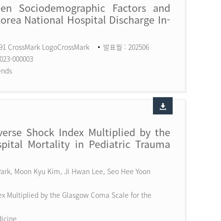
een Sociodemographic Factors and
Korea National Hospital Discharge In-
591 CrossMark LogoCrossMark
발표월 : 202506
023-000003
ends
erse Shock Index Multiplied by the
ital Mortality in Pediatric Trauma
 Park, Moon Kyu Kim, Ji Hwan Lee, Seo Hee Yoon
x Multiplied by the Glasgow Coma Scale for the
dicine