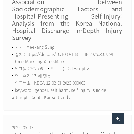
Association between
Sociodemographic Factors and
Hospital-Presenting Self-Injury:
Analysis from the Korea National
Hospital Discharge In-Depth Injury
Survey
저자 : Meekang Sung
출처 : https://doi.org/10.1080/13811118.2025.2507591
CrossMark LogoCrossMark
발표월 : 202506
연구구분 : descriptive
연구주제 : 자해 행동
연구번호 : KDCA-12-02-DI-2023-000003
keyword :
gender; self-harm; self-injury; suicide
attempts; South Korea; trends
2025. 05. 13