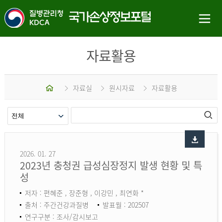
자료활용
홈
자료실
원시자료
자료활용
2026. 01. 27
2023년 충청권 급성심장정지 발생 현황 및 특
성
저자 : 편혜준 , 장준형 , 이강민 , 최연화 *
출처 : 주간건강과질병
발표월 : 202507
연구구분 : 조사/감시보고