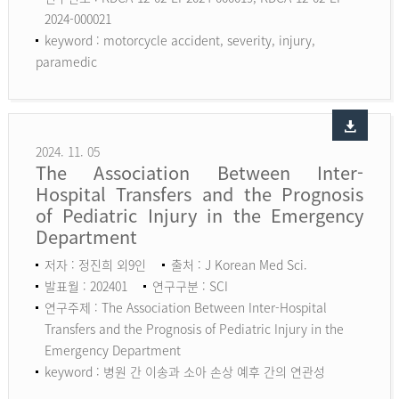
2024-000021
keyword :
motorcycle accident, severity, injury,
paramedic
2024. 11. 05
The Association Between Inter-
Hospital Transfers and the Prognosis
of Pediatric Injury in the Emergency
Department
저자 : 정진희 외9인
출처 : J Korean Med Sci.
발표월 : 202401
연구구분 : SCI
연구주제 : The Association Between Inter-Hospital
Transfers and the Prognosis of Pediatric Injury in the
Emergency Department
keyword :
병원 간 이송과 소아 손상 예후 간의 연관성