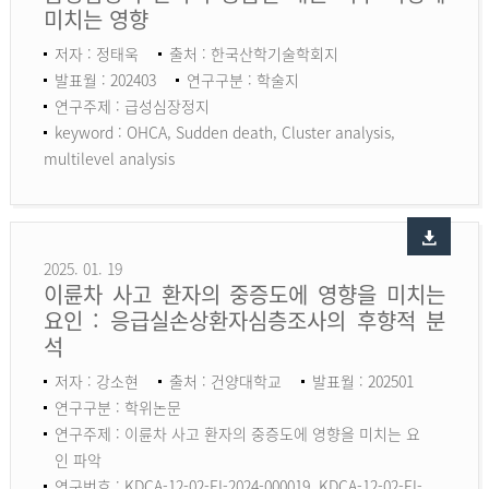
미치는 영향
저자 : 정태욱
출처 : 한국산학기술학회지
발표월 : 202403
연구구분 : 학술지
연구주제 : 급성심장정지
keyword :
OHCA, Sudden death, Cluster analysis,
multilevel analysis
2025. 01. 19
이륜차 사고 환자의 중증도에 영향을 미치는
요인 : 응급실손상환자심층조사의 후향적 분
석
저자 : 강소현
출처 : 건양대학교
발표월 : 202501
연구구분 : 학위논문
연구주제 : 이륜차 사고 환자의 중증도에 영향을 미치는 요
인 파악
연구번호 : KDCA-12-02-EI-2024-000019, KDCA-12-02-EI-