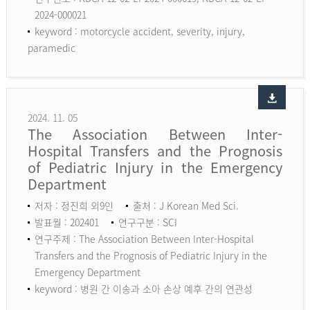
2024-000021
keyword :
motorcycle accident, severity, injury,
paramedic
2024. 11. 05
The Association Between Inter-
Hospital Transfers and the Prognosis
of Pediatric Injury in the Emergency
Department
저자 : 정진희 외9인
출처 : J Korean Med Sci.
발표월 : 202401
연구구분 : SCI
연구주제 : The Association Between Inter-Hospital
Transfers and the Prognosis of Pediatric Injury in the
Emergency Department
keyword :
병원 간 이송과 소아 손상 예후 간의 연관성