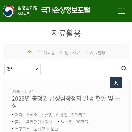
자료활용
홈
자료실
원시자료
자료활용
2026. 01. 27
2023년 충청권 급성심장정지 발생 현황 및 특
성
저자 : 편혜준 , 장준형 , 이강민 , 최연화 *
출처 : 주간건강과질병
발표월 : 202507
연구구분 : 조사/감시보고