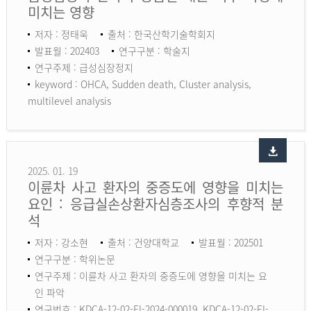
미치는 영향
저자 : 정태욱
출처 : 한국산학기술학회지
발표월 : 202403
연구구분 : 학술지
연구주제 : 급성심장정지
keyword :
OHCA, Sudden death, Cluster analysis,
multilevel analysis
2025. 01. 19
이륜차 사고 환자의 중증도에 영향을 미치는
요인 : 응급실손상환자심층조사의 후향적 분
석
저자 : 강소현
출처 : 건양대학교
발표월 : 202501
연구구분 : 학위논문
연구주제 : 이륜차 사고 환자의 중증도에 영향을 미치는 요
인 파악
연구번호 : KDCA-12-02-EI-2024-000019, KDCA-12-02-EI-