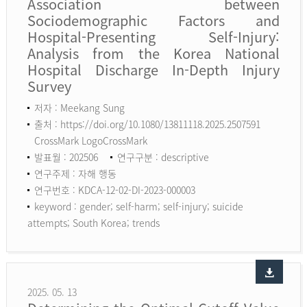
Association between
Sociodemographic Factors and
Hospital-Presenting Self-Injury:
Analysis from the Korea National
Hospital Discharge In-Depth Injury
Survey
저자 : Meekang Sung
출처 : https://doi.org/10.1080/13811118.2025.2507591
CrossMark LogoCrossMark
발표월 : 202506
연구구분 : descriptive
연구주제 : 자해 행동
연구번호 : KDCA-12-02-DI-2023-000003
keyword :
gender; self-harm; self-injury; suicide
attempts; South Korea; trends
2025. 05. 13