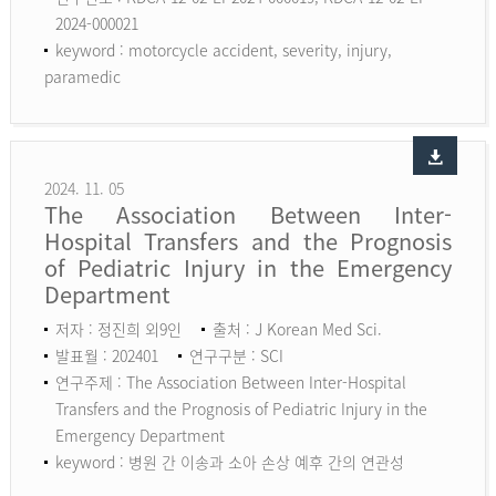
2024-000021
keyword :
motorcycle accident, severity, injury,
paramedic
2024. 11. 05
The Association Between Inter-
Hospital Transfers and the Prognosis
of Pediatric Injury in the Emergency
Department
저자 : 정진희 외9인
출처 : J Korean Med Sci.
발표월 : 202401
연구구분 : SCI
연구주제 : The Association Between Inter-Hospital
Transfers and the Prognosis of Pediatric Injury in the
Emergency Department
keyword :
병원 간 이송과 소아 손상 예후 간의 연관성