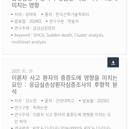
미치는 영향
저자 : 정태욱
출처 : 한국산학기술학회지
발표월 : 202403
연구구분 : 학술지
연구주제 : 급성심장정지
keyword :
OHCA, Sudden death, Cluster analysis,
multilevel analysis
2025. 01. 19
이륜차 사고 환자의 중증도에 영향을 미치는
요인 : 응급실손상환자심층조사의 후향적 분
석
저자 : 강소현
출처 : 건양대학교
발표월 : 202501
연구구분 : 학위논문
연구주제 : 이륜차 사고 환자의 중증도에 영향을 미치는 요
인 파악
연구번호 : KDCA-12-02-EI-2024-000019, KDCA-12-02-EI-