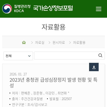
자료활용
홈
자료실
원시자료
자료활용
2026. 01. 27
2023년 충청권 급성심장정지 발생 현황 및 특
성
저자 : 편혜준 , 장준형 , 이강민 , 최연화 *
출처 : 주간건강과질병
발표월 : 202507
연구구분 : 조사/감시보고