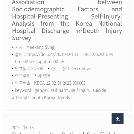
Association between
Sociodemographic Factors and
Hospital-Presenting Self-Injury:
Analysis from the Korea National
Hospital Discharge In-Depth Injury
Survey
저자 : Meekang Sung
출처 : https://doi.org/10.1080/13811118.2025.2507591
CrossMark LogoCrossMark
발표월 : 202506
연구구분 : descriptive
연구주제 : 자해 행동
연구번호 : KDCA-12-02-DI-2023-000003
keyword :
gender; self-harm; self-injury; suicide
attempts; South Korea; trends
2025. 05. 13