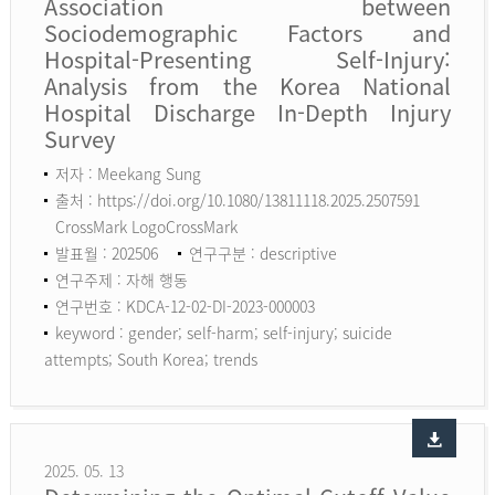
Association between
Sociodemographic Factors and
Hospital-Presenting Self-Injury:
Analysis from the Korea National
Hospital Discharge In-Depth Injury
Survey
저자 : Meekang Sung
출처 : https://doi.org/10.1080/13811118.2025.2507591
CrossMark LogoCrossMark
발표월 : 202506
연구구분 : descriptive
연구주제 : 자해 행동
연구번호 : KDCA-12-02-DI-2023-000003
keyword :
gender; self-harm; self-injury; suicide
attempts; South Korea; trends
2025. 05. 13