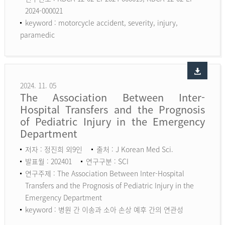
2024-000021
keyword :
motorcycle accident, severity, injury,
paramedic
2024. 11. 05
The Association Between Inter-
Hospital Transfers and the Prognosis
of Pediatric Injury in the Emergency
Department
저자 : 정진희 외9인
출처 : J Korean Med Sci.
발표월 : 202401
연구구분 : SCI
연구주제 : The Association Between Inter-Hospital
Transfers and the Prognosis of Pediatric Injury in the
Emergency Department
keyword :
병원 간 이송과 소아 손상 예후 간의 연관성