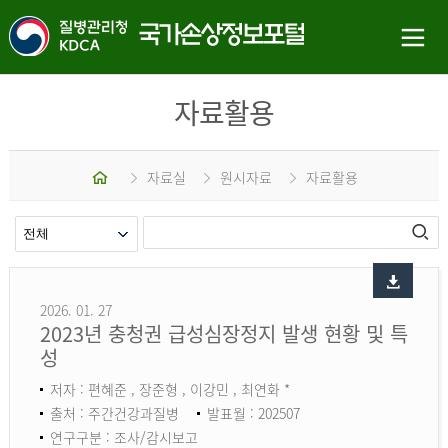
자료활용
홈
자료실
원시자료
자료활용
2026. 01. 27
2023년 충청권 급성심장정지 발생 현황 및 특
성
저자 : 편혜준 , 장준형 , 이강민 , 최연화 *
출처 : 주간건강과질병
발표월 : 202507
연구구분 : 조사/감시보고