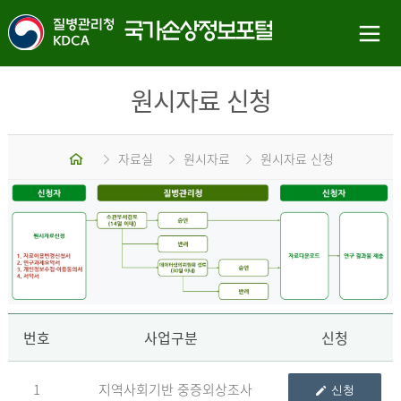
원시자료 신청
홈
자료실
원시자료
원시자료 신청
신
번호
사업구분
신청
1
지역사회기반 중증외상조사
신청