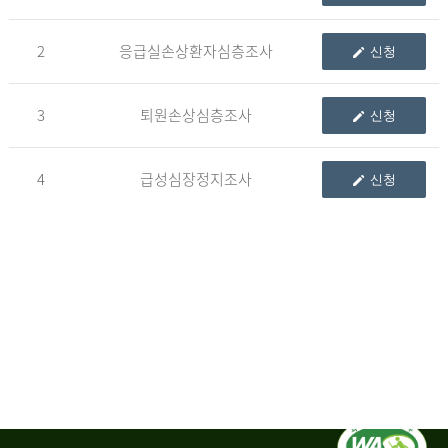
청
2
응급실손상환자심층조사
신청
자
3
퇴원손상심층조사
신청
신
청
자
4
급성심장정지조사
신청
는
1.
자
료
이
용
변
경
신
청
서,