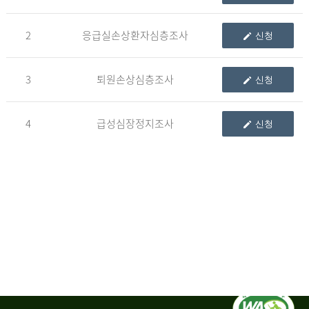
청
2
응급실손상환자심층조사
신청
자
3
퇴원손상심층조사
신청
신
청
자
4
급성심장정지조사
신청
는
1.
자
료
이
용
변
경
신
청
서,