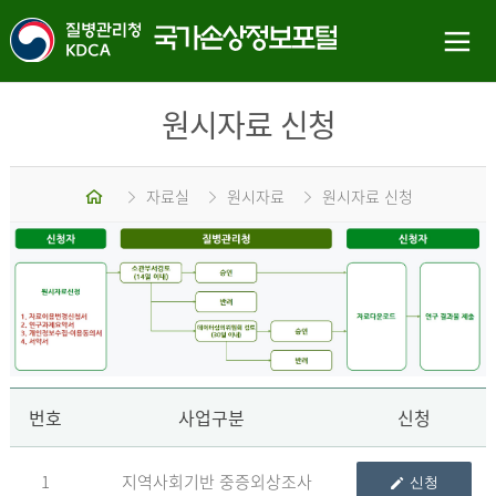
원시자료 신청
홈
자료실
원시자료
원시자료 신청
신
번호
사업구분
신청
1
지역사회기반 중증외상조사
신청