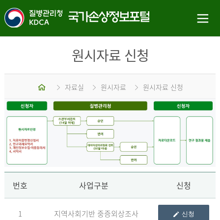
원시자료 신청
홈
자료실
원시자료
원시자료 신청
신
번호
사업구분
신청
1
지역사회기반 중증외상조사
신청