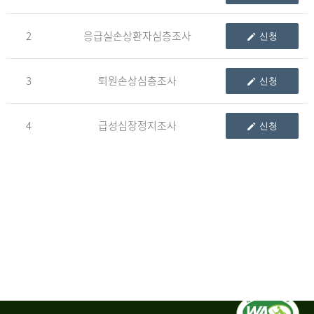
청
2
응급실손상환자심층조사
신청
자
3
퇴원손상심층조사
신청
신
청
자
4
급성심장정지조사
신청
는
1.
자
료
이
용
변
경
신
청
서,