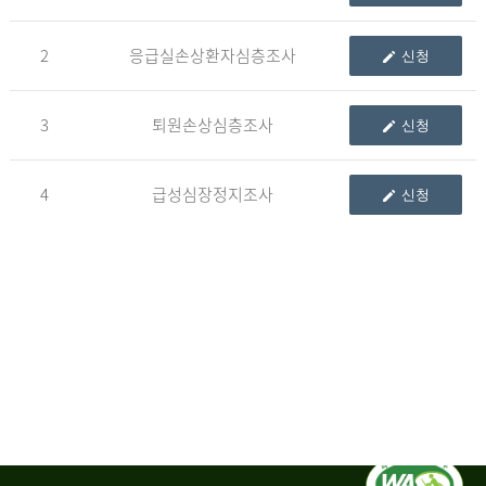
청
2
응급실손상환자심층조사
신청
자
3
퇴원손상심층조사
신청
신
청
자
4
급성심장정지조사
신청
는
1.
자
료
이
용
변
경
신
청
서,