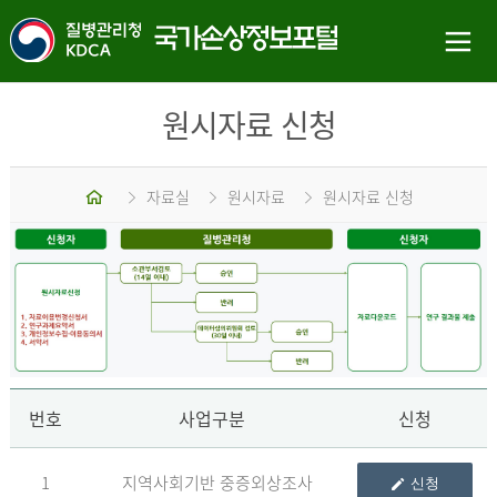
원시자료 신청
홈
자료실
원시자료
원시자료 신청
신
번호
사업구분
신청
1
지역사회기반 중증외상조사
신청