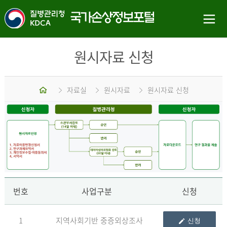
원시자료 신청
홈
자료실
원시자료
원시자료 신청
신
번호
사업구분
신청
1
지역사회기반 중증외상조사
신청