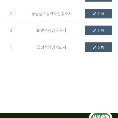
청
2
응급실손상환자심층조사
신청
자
3
퇴원손상심층조사
신청
신
청
자
4
급성심장정지조사
신청
는
1.
자
료
이
용
변
경
신
청
서,