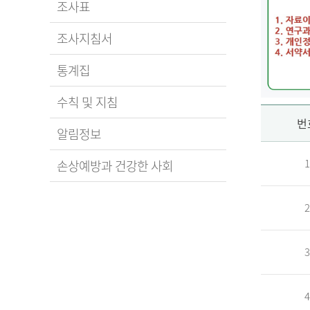
조사표
조사지침서
통계집
수칙 및 지침
신
번
알림정보
1
손상예방과 건강한 사회
청
2
자
3
신
청
자
4