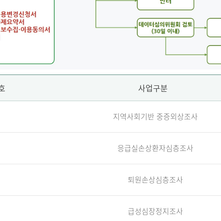
호
사업구분
지역사회기반 중증외상조사
응급실손상환자심층조사
퇴원손상심층조사
급성심장정지조사