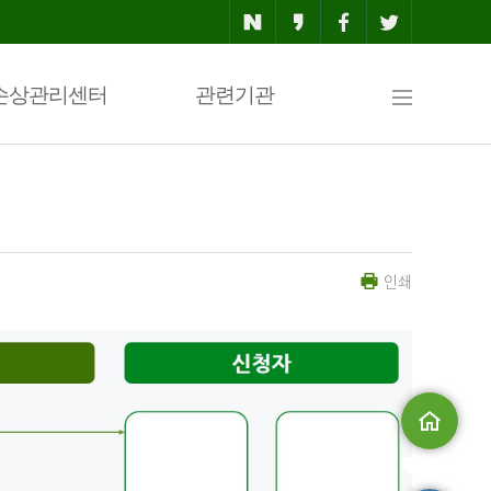
사
손상관리센터
관련기관
이
인쇄
트
맵
메인으로