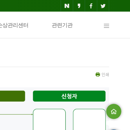
사
손상관리센터
관련기관
이
인쇄
트
맵
메인으로