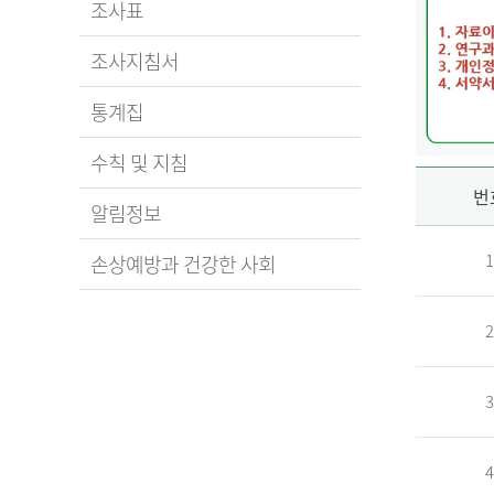
조사표
조사지침서
통계집
수칙 및 지침
신
번
알림정보
1
손상예방과 건강한 사회
청
2
자
3
신
청
자
4