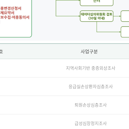
호
사업구분
지역사회기반 중증외상조사
응급실손상환자심층조사
퇴원손상심층조사
급성심장정지조사