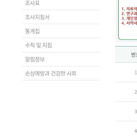
조사표
조사지침서
통계집
수칙 및 지침
신
번
알림정보
1
손상예방과 건강한 사회
청
2
자
3
신
청
자
4