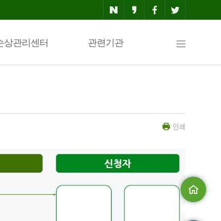
사
손상관리센터
관련기관
이
인쇄
트
맵
메인으로