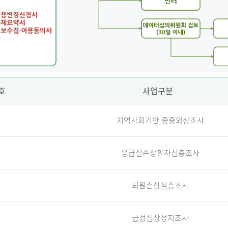
호
사업구분
지역사회기반 중증외상조사
응급실손상환자심층조사
퇴원손상심층조사
급성심장정지조사