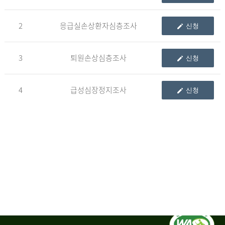
청
2
응급실손상환자심층조사
신청
자
3
퇴원손상심층조사
신청
신
청
자
4
급성심장정지조사
신청
는
1.
자
료
이
용
변
경
신
청
서,