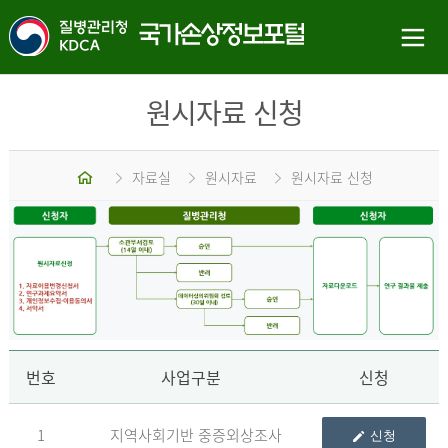
원시자료 신청
홈
자료실
원시자료
원시자료 신청
신
번호
사업구분
신청
1
지역사회기반 중증외상조사
신청