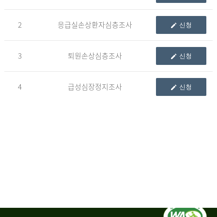
청
2
응급실손상환자심층조사
신청
자
3
퇴원손상심층조사
신청
신
청
자
4
급성심장정지조사
신청
는
1.
자
료
이
용
변
경
신
청
서,