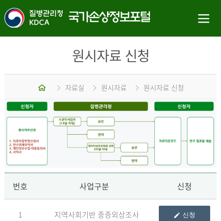
원시자료 신청
홈
자료실
원시자료
원시자료 신청
신
번호
사업구분
신청
1
지역사회기반 중증외상조사
신청