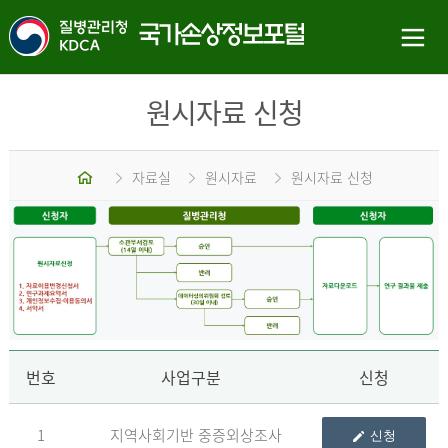
원시자료 신청
홈
자료실
원시자료
원시자료 신청
신
번호
사업구분
신청
1
지역사회기반 중증외상조사
신청