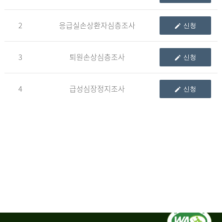
청
2
응급실손상환자심층조사
신청
자
3
퇴원손상심층조사
신청
신
청
자
4
급성심장정지조사
신청
는
1.
자
료
이
용
변
경
신
청
서,