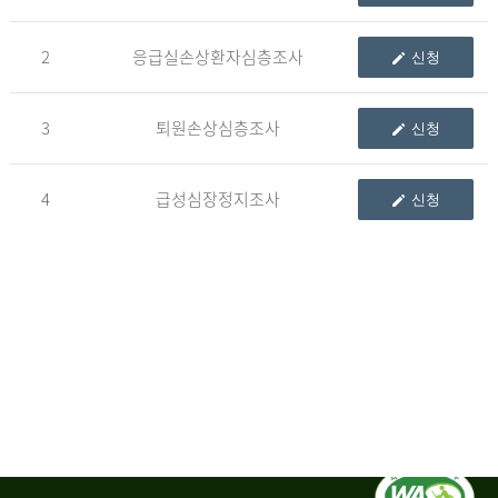
청
2
응급실손상환자심층조사
신청
자
3
퇴원손상심층조사
신청
신
청
자
4
급성심장정지조사
신청
는
1.
자
료
이
용
변
경
신
청
서,