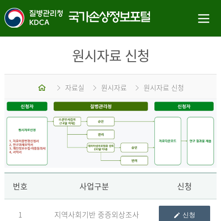
원시자료 신청
홈
자료실
원시자료
원시자료 신청
신
번호
사업구분
신청
1
지역사회기반 중증외상조사
신청