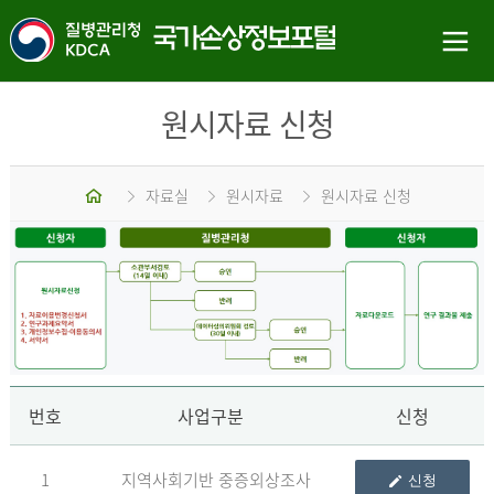
원시자료 신청
홈
자료실
원시자료
원시자료 신청
신
번호
사업구분
신청
1
지역사회기반 중증외상조사
신청