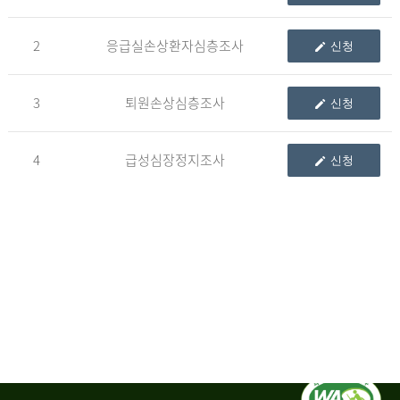
청
2
응급실손상환자심층조사
신청
자
3
퇴원손상심층조사
신청
신
청
자
4
급성심장정지조사
신청
는
1.
자
료
이
용
변
경
신
청
서,