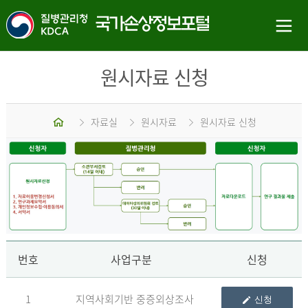
원시자료 신청
홈
자료실
원시자료
원시자료 신청
신
번호
사업구분
신청
1
지역사회기반 중증외상조사
신청