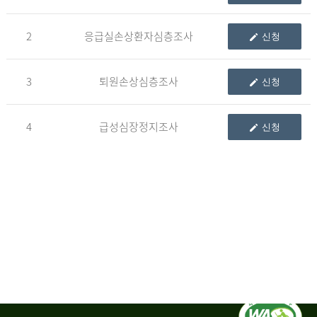
청
2
응급실손상환자심층조사
신청
자
3
퇴원손상심층조사
신청
신
청
자
4
급성심장정지조사
신청
는
1.
자
료
이
용
변
경
신
청
서,