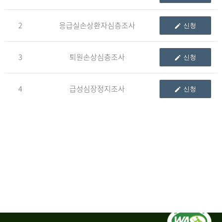
청
2
응급실손상환자심층조사
신청
자
3
퇴원손상심층조사
신청
신
청
자
4
급성심장정지조사
신청
는
1.
자
료
이
용
변
경
신
청
서,