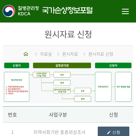
원시자료 신청
홈
자료실
원시자료
원시자료 신청
신
번호
사업구분
신청
1
지역사회기반 중증외상조사
신청