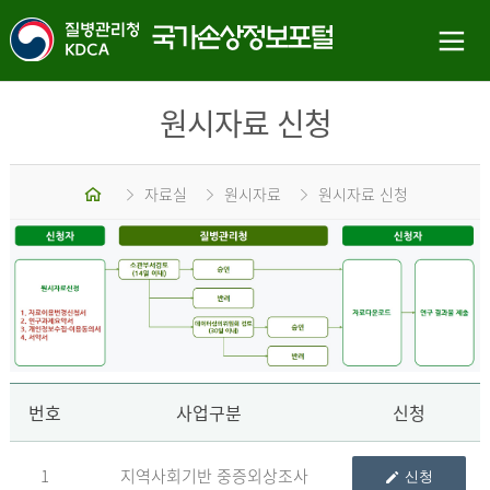
원시자료 신청
홈
자료실
원시자료
원시자료 신청
신
번호
사업구분
신청
1
지역사회기반 중증외상조사
신청