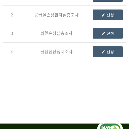
청
2
응급실손상환자심층조사
신청
자
3
퇴원손상심층조사
신청
신
청
자
4
급성심장정지조사
신청
는
1.
자
료
이
용
변
경
신
청
서,