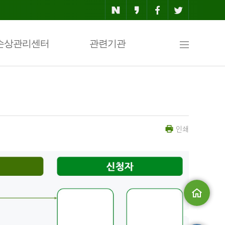
사
손상관리센터
관련기관
이
인쇄
트
맵
메인으로