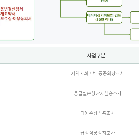
호
사업구분
지역사회기반 중증외상조사
응급실손상환자심층조사
퇴원손상심층조사
급성심장정지조사