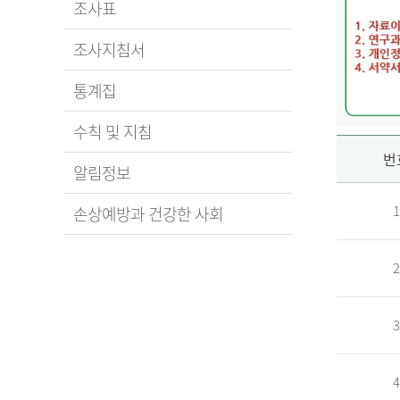
조사표
조사지침서
통계집
수칙 및 지침
신
번
알림정보
1
손상예방과 건강한 사회
청
2
자
3
신
청
자
4