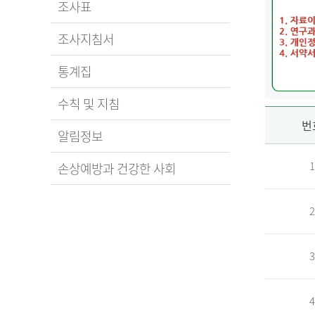
조사표
조사지침서
통계집
수칙 및 지침
신
번
알림정보
1
손상예방과 건강한 사회
청
2
자
3
신
청
자
4