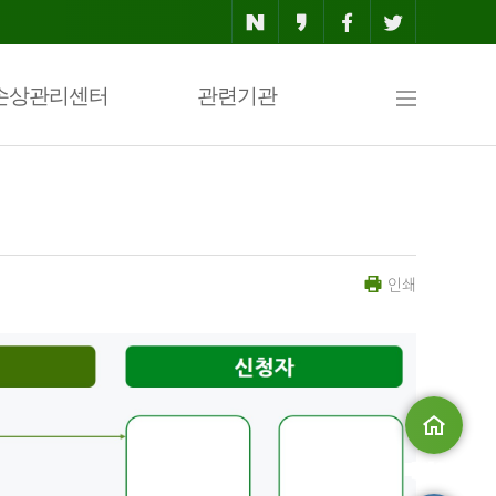
사
손상관리센터
관련기관
이
인쇄
트
맵
메인으로