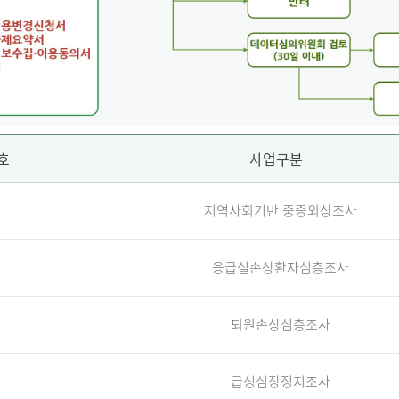
호
사업구분
지역사회기반 중증외상조사
응급실손상환자심층조사
퇴원손상심층조사
급성심장정지조사