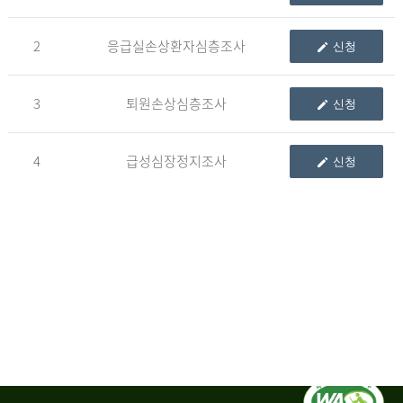
청
2
응급실손상환자심층조사
신청
자
3
퇴원손상심층조사
신청
신
청
자
4
급성심장정지조사
신청
는
1.
자
료
이
용
변
경
신
청
서,