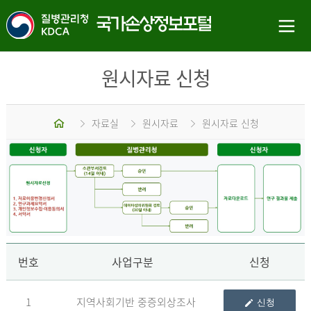
원시자료 신청
홈
자료실
원시자료
원시자료 신청
신
번호
사업구분
신청
1
지역사회기반 중증외상조사
신청