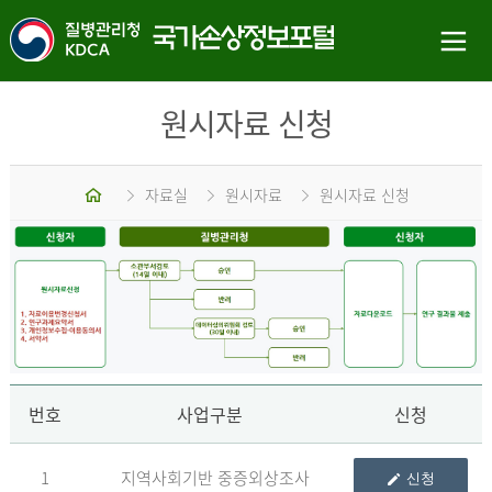
원시자료 신청
홈
자료실
원시자료
원시자료 신청
신
번호
사업구분
신청
1
지역사회기반 중증외상조사
신청