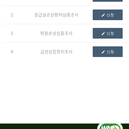
청
2
응급실손상환자심층조사
신청
자
3
퇴원손상심층조사
신청
신
청
자
4
급성심장정지조사
신청
는
1.
자
료
이
용
변
경
신
청
서,