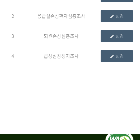
청
2
응급실손상환자심층조사
신청
자
3
퇴원손상심층조사
신청
신
청
자
4
급성심장정지조사
신청
는
1.
자
료
이
용
변
경
신
청
서,