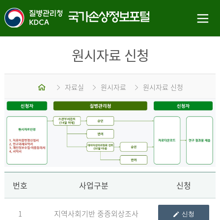
원시자료 신청
홈
자료실
원시자료
원시자료 신청
신
번호
사업구분
신청
1
지역사회기반 중증외상조사
신청