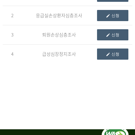
청
2
응급실손상환자심층조사
신청
자
3
퇴원손상심층조사
신청
신
청
자
4
급성심장정지조사
신청
는
1.
자
료
이
용
변
경
신
청
서,