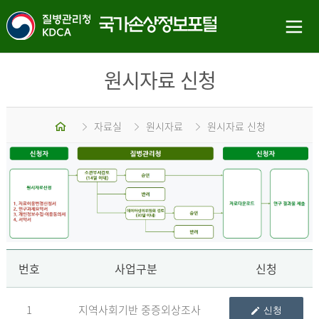
원시자료 신청
홈
자료실
원시자료
원시자료 신청
신
번호
사업구분
신청
1
지역사회기반 중증외상조사
신청