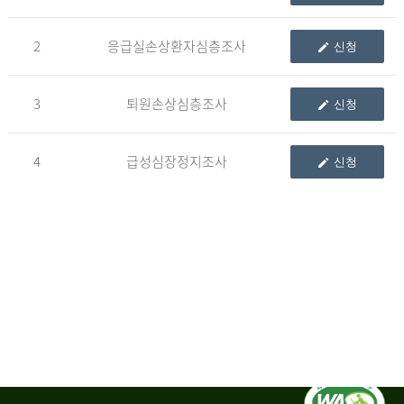
청
2
응급실손상환자심층조사
신청
자
3
퇴원손상심층조사
신청
신
청
자
4
급성심장정지조사
신청
는
1.
자
료
이
용
변
경
신
청
서,