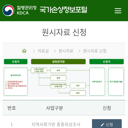
원시자료 신청
홈
자료실
원시자료
원시자료 신청
신
번호
사업구분
신청
1
지역사회기반 중증외상조사
신청