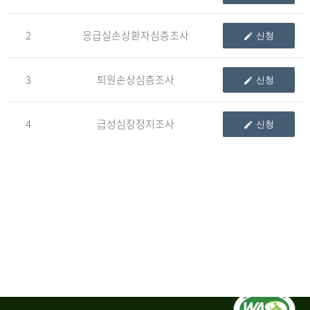
청
2
응급실손상환자심층조사
신청
자
3
퇴원손상심층조사
신청
신
청
자
4
급성심장정지조사
신청
는
1.
자
료
이
용
변
경
신
청
서,