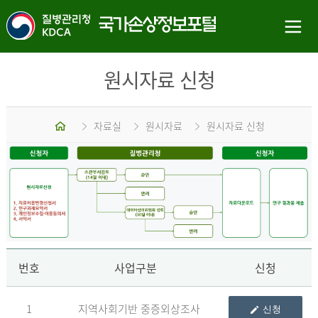
원시자료 신청
홈
자료실
원시자료
원시자료 신청
신
번호
사업구분
신청
1
지역사회기반 중증외상조사
신청