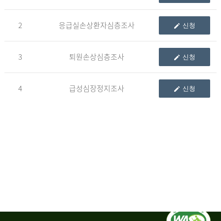
청
2
응급실손상환자심층조사
신청
자
3
퇴원손상심층조사
신청
신
청
자
4
급성심장정지조사
신청
는
1.
자
료
이
용
변
경
신
청
서,