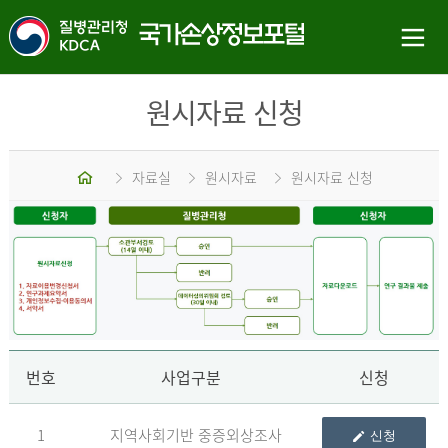
원시자료 신청
홈
자료실
원시자료
원시자료 신청
신
번호
사업구분
신청
1
지역사회기반 중증외상조사
신청