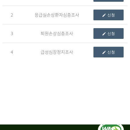
청
2
응급실손상환자심층조사
신청
자
3
퇴원손상심층조사
신청
신
청
자
4
급성심장정지조사
신청
는
1.
자
료
이
용
변
경
신
청
서,