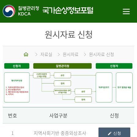
원시자료 신청
홈
자료실
원시자료
원시자료 신청
신
번호
사업구분
신청
1
지역사회기반 중증외상조사
신청