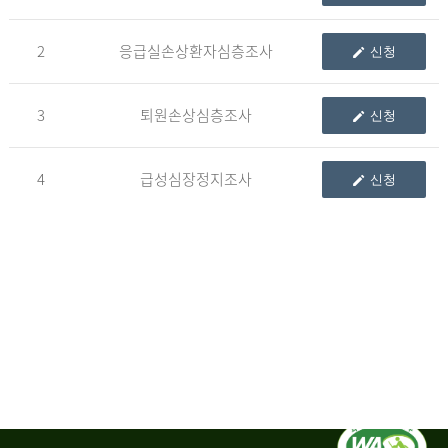
청
2
응급실손상환자심층조사
신청
자
3
퇴원손상심층조사
신청
신
청
자
4
급성심장정지조사
신청
는
1.
자
료
이
용
변
경
신
청
서,