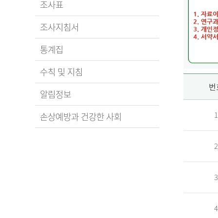
조사표
조사지침서
통계집
수칙 및 지침
신
번
알림정보
1
손상예방과 건강한 사회
청
2
자
3
신
청
자
4