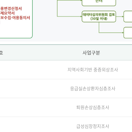
호
사업구분
지역사회기반 중증외상조사
응급실손상환자심층조사
퇴원손상심층조사
급성심장정지조사