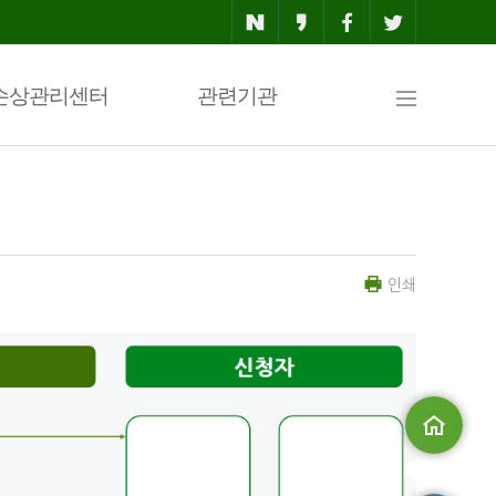
사
손상관리센터
관련기관
이
인쇄
트
맵
메인으로