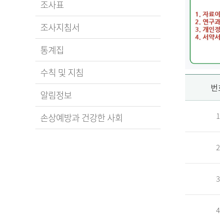
조사표
조사지침서
통계집
수칙 및 지침
신
번
알림정보
1
손상예방과 건강한 사회
청
2
자
3
신
청
자
4