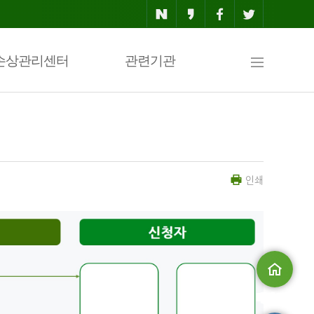
사
손상관리센터
관련기관
이
인쇄
트
맵
메인으로