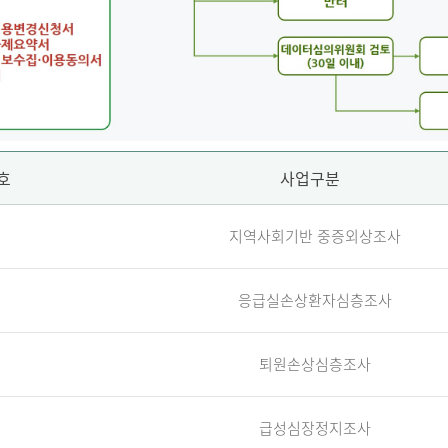
호
사업구분
지역사회기반 중증외상조사
응급실손상환자심층조사
퇴원손상심층조사
급성심장정지조사