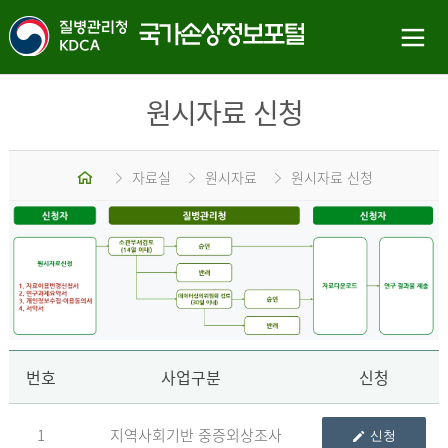
원시자료 신청
홈
자료실
원시자료
원시자료 신청
신
번호
사업구분
신청
1
지역사회기반 중증외상조사
신청