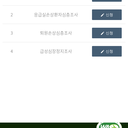
청
2
응급실손상환자심층조사
신청
자
3
퇴원손상심층조사
신청
신
청
자
4
급성심장정지조사
신청
는
1.
자
료
이
용
변
경
신
청
서,