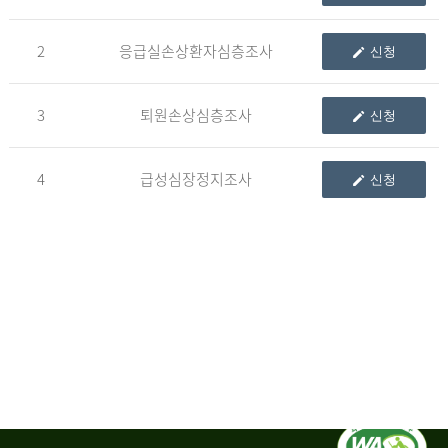
청
2
응급실손상환자심층조사
신청
자
3
퇴원손상심층조사
신청
신
청
자
4
급성심장정지조사
신청
는
1.
자
료
이
용
변
경
신
청
서,