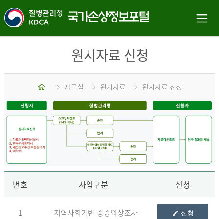
원시자료 신청
홈
자료실
원시자료
원시자료 신청
신
번호
사업구분
신청
1
지역사회기반 중증외상조사
신청