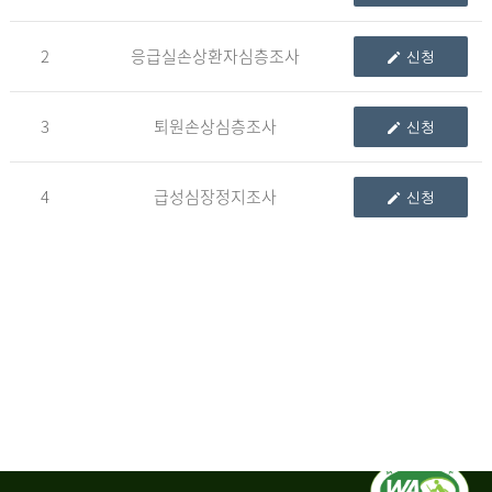
청
2
응급실손상환자심층조사
신청
자
3
퇴원손상심층조사
신청
신
청
자
4
급성심장정지조사
신청
는
1.
자
료
이
용
변
경
신
청
서,