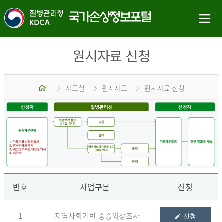
원시자료 신청
홈
자료실
원시자료
원시자료 신청
신
번호
사업구분
신청
1
지역사회기반 중증외상조사
신청