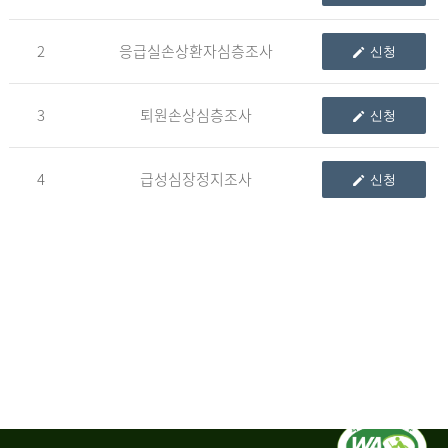
청
2
응급실손상환자심층조사
신청
자
3
퇴원손상심층조사
신청
신
청
자
4
급성심장정지조사
신청
는
1.
자
료
이
용
변
경
신
청
서,