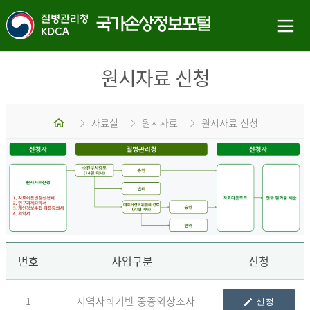
원시자료 신청
홈
자료실
원시자료
원시자료 신청
신
번호
사업구분
신청
1
지역사회기반 중증외상조사
신청