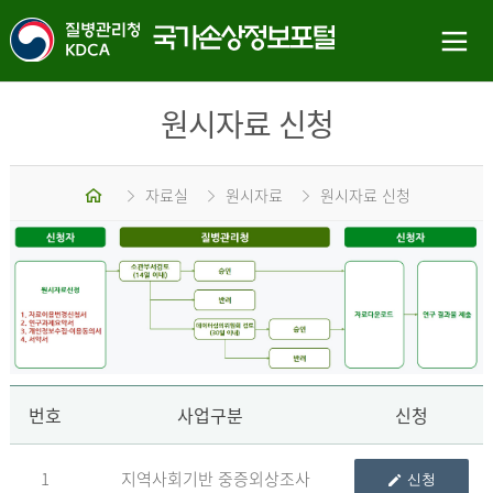
원시자료 신청
홈
자료실
원시자료
원시자료 신청
신
번호
사업구분
신청
1
지역사회기반 중증외상조사
신청