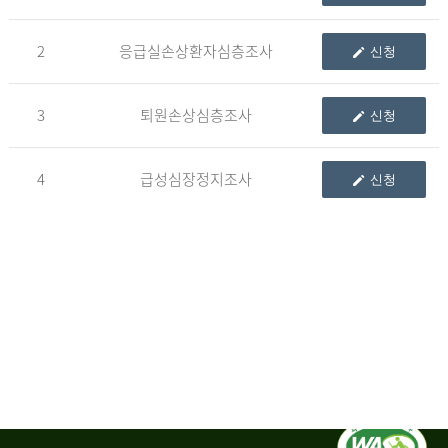
청
2
응급실손상환자심층조사
신청
자
3
퇴원손상심층조사
신청
신
청
자
4
급성심장정지조사
신청
는
1.
자
료
이
용
변
경
신
청
서,