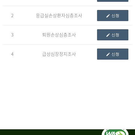
청
2
응급실손상환자심층조사
신청
자
3
퇴원손상심층조사
신청
신
청
자
4
급성심장정지조사
신청
는
1.
자
료
이
용
변
경
신
청
서,