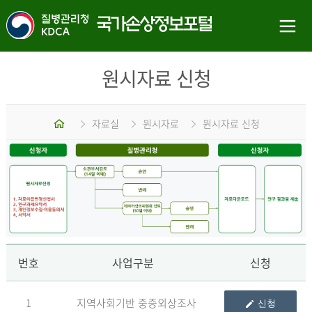
원시자료 신청
홈
자료실
원시자료
원시자료 신청
신
번호
사업구분
신청
1
지역사회기반 중증외상조사
신청