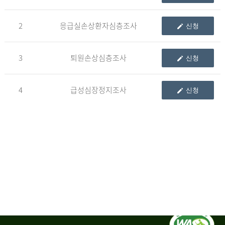
청
2
응급실손상환자심층조사
신청
자
3
퇴원손상심층조사
신청
신
청
자
4
급성심장정지조사
신청
는
1.
자
료
이
용
변
경
신
청
서,