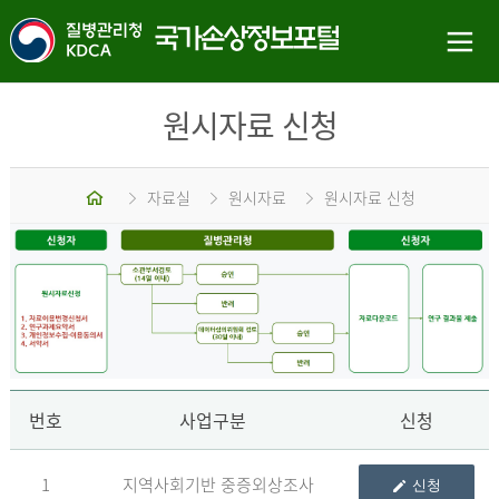
원시자료 신청
홈
자료실
원시자료
원시자료 신청
신
번호
사업구분
신청
1
지역사회기반 중증외상조사
신청