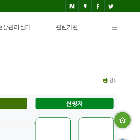
사
손상관리센터
관련기관
이
인쇄
트
맵
메인으로