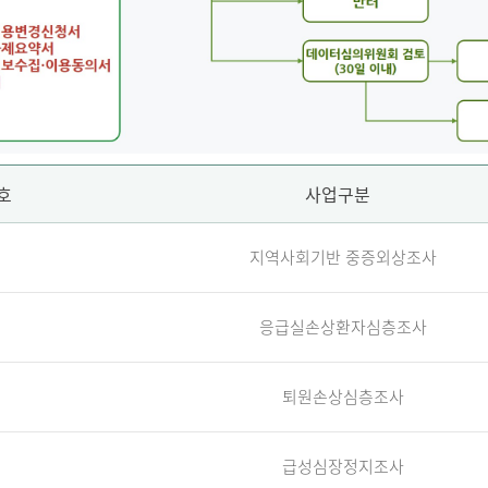
호
사업구분
지역사회기반 중증외상조사
응급실손상환자심층조사
퇴원손상심층조사
급성심장정지조사