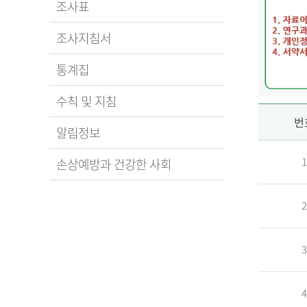
조사표
조사지침서
통계집
수칙 및 지침
신
번
알림정보
1
손상예방과 건강한 사회
청
2
자
3
신
청
자
4