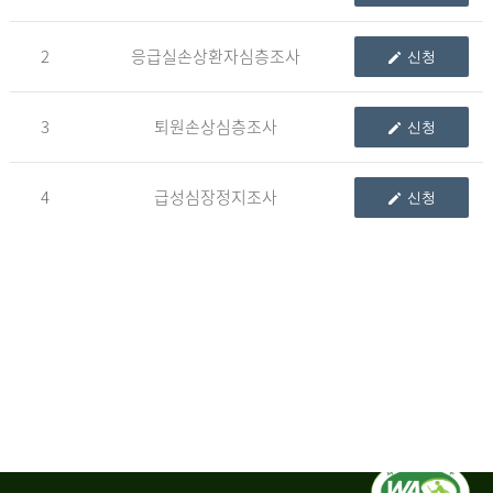
청
2
응급실손상환자심층조사
신청
자
3
퇴원손상심층조사
신청
신
청
자
4
급성심장정지조사
신청
는
1.
자
료
이
용
변
경
신
청
서,