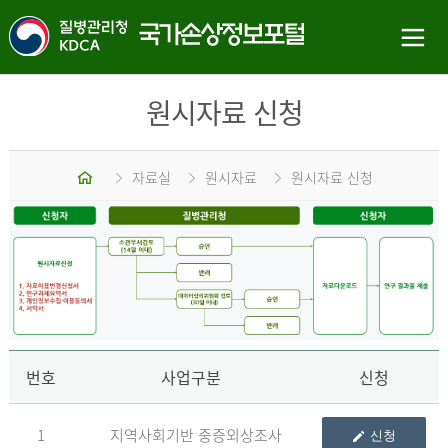
원시자료 신청
홈
자료실
원시자료
원시자료 신청
신
번호
사업구분
신청
1
지역사회기반 중증외상조사
신청