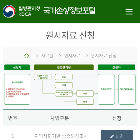
원시자료 신청
홈
자료실
원시자료
원시자료 신청
신
번호
사업구분
신청
1
지역사회기반 중증외상조사
신청